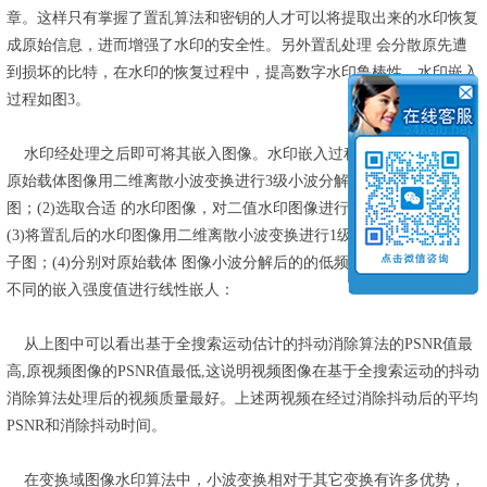
章。这样只有掌握了置乱算法和密钥的人才可以将提取出来的水印恢复
成原始信息，进而增强了水印的安全性。另外置乱处理 会分散原先遭
到损坏的比特，在水印的恢复过程中，提高数字水印鲁棒性。水印嵌入
过程如图3。
水印经处理之后即可将其嵌入图像。水印嵌入过程描述如下：(1)将
原始载体图像用二维离散小波变换进行3级小波分解得到分解后的4个子
图；(2)选取合适 的水印图像，对二值水印图像进行Arnold置乱变换；
(3)将置乱后的水印图像用二维离散小波变换进行1级小波分解得到4个
子图；(4)分别对原始载体 图像小波分解后的的低频部分与高频部分用
不同的嵌入强度值进行线性嵌人：
从上图中可以看出基于全搜索运动估计的抖动消除算法的PSNR值最
高,原视频图像的PSNR值最低,这说明视频图像在基于全搜索运动的抖动
消除算法处理后的视频质量最好。上述两视频在经过消除抖动后的平均
PSNR和消除抖动时间。
在变换域图像水印算法中，小波变换相对于其它变换有许多优势，