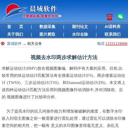
首 页
|
数据采集
|
期刊论文
|
AI语料库
关于我们
|
图片爬取
|
水印去除
|
联系我们
晨域软件
→
相关业务
电话
13331218608
视频去水印两步求解估计方法
求解运动估计(BMV)曾在视频图像编、解码中有大量的应用。目前,比
较常用的块运动估计匹配算法有全搜索运动估计(FS)、两步搜索运动估
计 (TWSS)、三步运动估计(TSS)、和Diamond运动估计(DS)。本文将上
述四种运动估计匹配方法应用到视频图像抖动消除中,并对消除前、后
的 视频图像进行了比较和分析。
为了提高水印的抗几何操作能力和增加被破解的难度，在数字水印
嵌入到宿主图像之前一般需要进行置乱处理．通过置乱可以清除水印像
素空间的相关性，把一幅有 意义的水印图像变得毫无意义、杂乱无