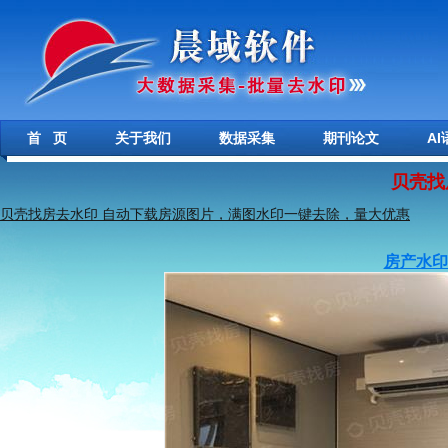
首 页
关于我们
数据采集
期刊论文
A
贝壳找
贝壳找房去水印 自动下载房源图片，满图水印一键去除，量大优惠
房产水印