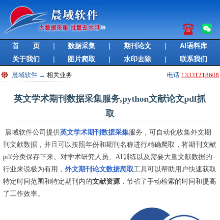
首 页
|
数据采集
|
期刊论文
|
AI语料库
关于我们
|
图片爬取
|
水印去除
|
联系我们
晨域软件
→
相关业务
电话
13331218608
英文学术期刊数据采集服务,python文献论文pdf抓
取
晨域软件公司提供
英文学术期刊数据采集
服务，可自动化收集外文期
刊文献数据，并且可以按照年份和期刊名称进行精确爬取，将期刊文献
pdf分类保存下来。对学术研究人员、AI训练以及需要大量文献数据的
行业来说极为有用，
外文期刊论文数据爬取
工具可以帮助用户快速获取
特定时间范围和特定期刊内的
文献资源
，节省了手动检索的时间和提高
了工作效率。