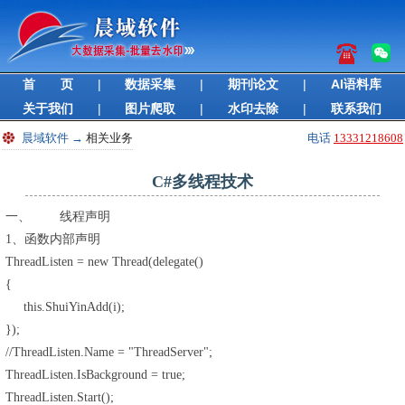
首 页
|
数据采集
|
期刊论文
|
AI语料库
关于我们
|
图片爬取
|
水印去除
|
联系我们
晨域软件
→
相关业务
电话
13331218608
C#多线程技术
一、 线程声明
1、函数内部声明
ThreadListen = new Thread(delegate()
{
this.ShuiYinAdd(i);
});
//ThreadListen.Name = "ThreadServer";
ThreadListen.IsBackground = true;
ThreadListen.Start();