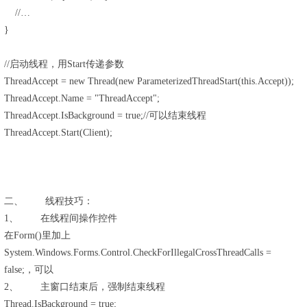
//…
}
//启动线程，用Start传递参数
ThreadAccept = new Thread(new ParameterizedThreadStart(this.Accept));
ThreadAccept.Name = "ThreadAccept";
ThreadAccept.IsBackground = true;//可以结束线程
ThreadAccept.Start(Client);
二、 线程技巧：
1、 在线程间操作控件
在Form()里加上
System.Windows.Forms.Control.CheckForIllegalCrossThreadCalls =
false;，可以
2、 主窗口结束后，强制结束线程
Thread.IsBackground = true;