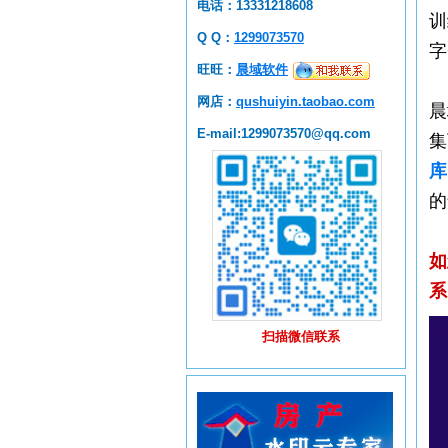
电话：13331218608
训
Q Q：
1299073570
字
旺旺：
晨域软件
网店：
qushuiyin.taobao.com
晨
E-mail:1299073570@qq.com
集
库
的
如
系
扫描微信联系