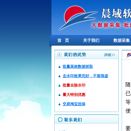
首 页
关于我们
数据采集
▲
批量高效数据抓取
▲
去水印效果完好，不留痕迹
随
▲
批量去除水印
已
▲
量大特别优惠
等
▲
交易淘宝担保
便
要